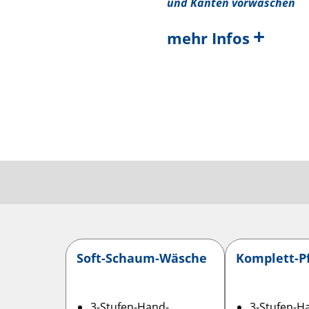
und Kanten vorwaschen
+
mehr Infos
Soft-Schaum-Wäsche
Komplett-P
3-Stufen-Hand­
3-Stufen-H