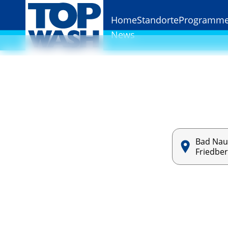
Home
Standorte
Programme 
‹
News
Bad Na
Friedbe