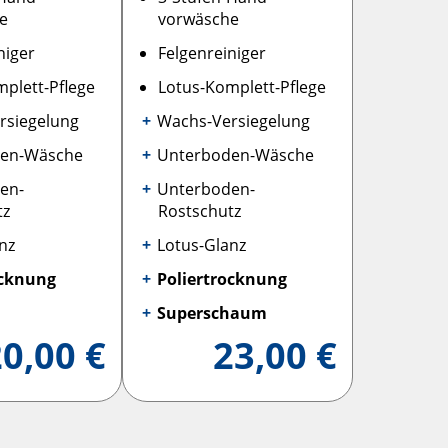
he
vorwäsche
niger
Felgenreiniger
plett-Pflege
Lotus-Komplett-Pflege
sie­gelung
Wachs-Versie­gelung
den-Wäsche
Unterboden-Wäsche
en-
Unterboden-
tz
Rostschutz
nz
Lotus-Glanz
ocknung
Poliertrocknung
Superschaum
0,00 €
23,00 €