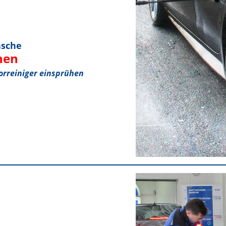
äsche
hen
orreiniger einsprühen