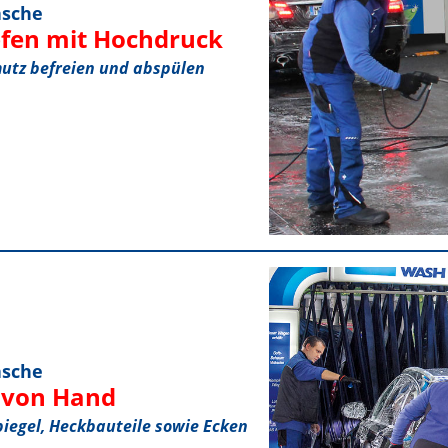
äsche
pfen mit Hochdruck
utz befreien und abspülen
äsche
n von Hand
piegel, Heckbauteile sowie Ecken