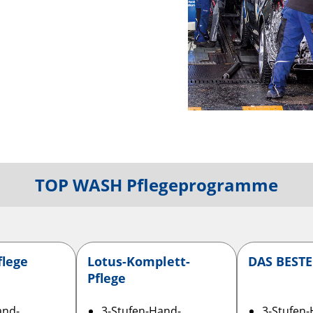
TOP WASH Pflegeprogramme
flege
Lotus-Komplett-
DAS BESTE
Pflege
and­
3-Stufen-Hand­
3-Stufen