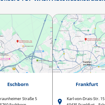
Eschborn
Frankfurt
raunheimer Straße 5
Karl-von-Drais-Str. 15
5760 Eschborn
60435 Frankfurt – Ec