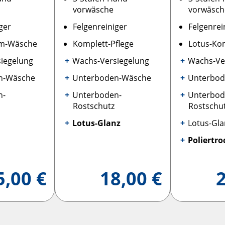
vorwäsche
vorwäsc
ger
Felgenreiniger
Felgenrei
um-Wäsche
Komplett-Pflege
Lotus-Kom
ie­gelung
Wachs-Versie­gelung
Wachs-Ver
n-Wäsche
Unterboden-Wäsche
Unterbo
n-
Unterboden-
Unterbod
Rostschutz
Rostschu
Lotus-Glanz
Lotus-Gla
Poliertr
5,00 €
18,00 €
2