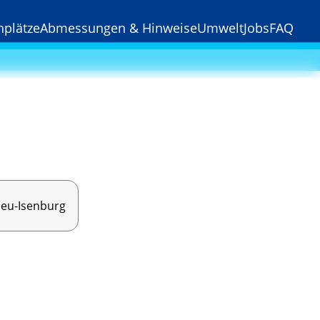
hplätze
Abmessungen & Hinweise
Umwelt
Jobs
FAQ
›
eu-Isenburg