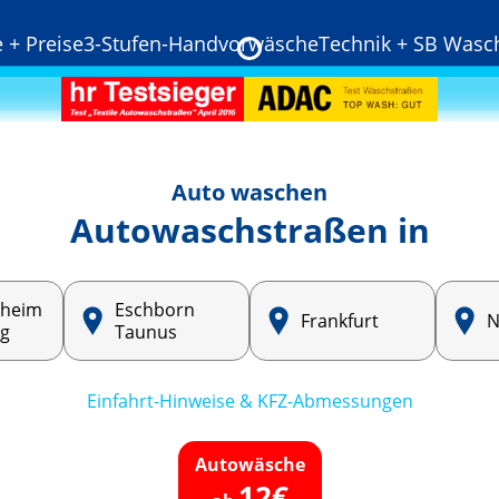
+ Preise
3-Stufen-Handvorwäsche
Technik + SB Wasc
Auto waschen
Autowasch­straßen in
uheim
Eschborn
Frankfurt
N
rg
Taunus
Einfahrt-Hinweise & KFZ-Abmessungen
Autowäsche
12€